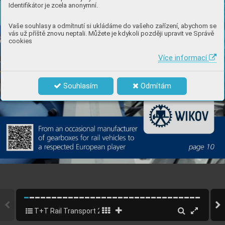
Identifikátor je zcela anonymní.
Vaše souhlasy a odmítnutí si ukládáme do vašeho zařízení, abychom se
vás už příště znovu neptali. Můžete je kdykoli později upravit ve Správě
cookies
Více informací
Souhlasím
Odmítám
T+T Rail Transport 2020
1