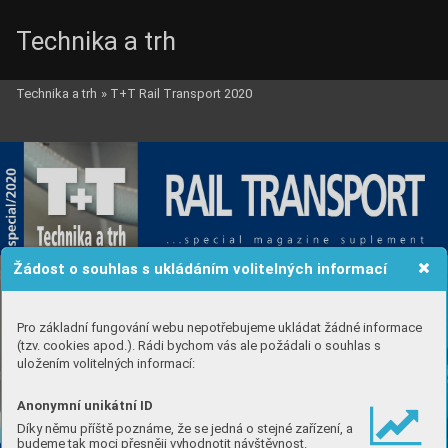
Technika a trh
Technika a trh
»
T+T Rail Transport 2020
Žádost o souhlas s ukládáním volitelných informací
Pro základní fungování webu nepotřebujeme ukládat žádné informace
(tzv. cookies apod.). Rádi bychom vás ale požádali o souhlas s
uložením volitelných informací:
Anonymní unikátní ID
Díky němu příště poznáme, že se jedná o stejné zařízení, a
budeme tak moci přesněji vyhodnotit návštěvnost.