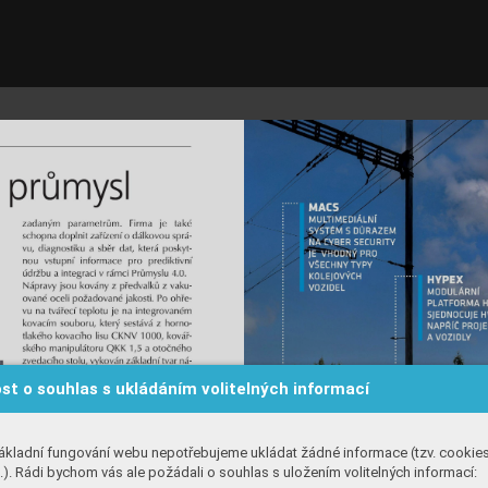
st o souhlas s ukládáním volitelných informací
ákladní fungování webu nepotřebujeme ukládat žádné informace (tzv. cookie
). Rádi bychom vás ale požádali o souhlas s uložením volitelných informací: