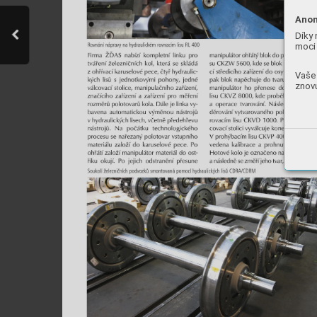
Anon
Díky 
moci 
Vaše 
znovu