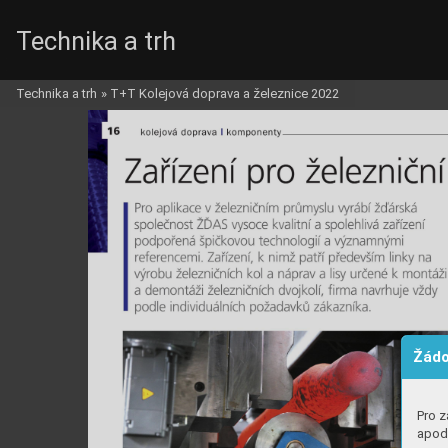
Technika a trh
Technika a trh
»
T+T Kolejová doprava a železnice 2022
Žádo
Pro z
apod.