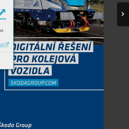
tě
ací