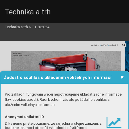
Technika a trh
Technika a trh
»
TT 8/2024
Fronius_c.qxd  27.11.2024  16:36  Page 31
31
l
l
l
l
o
b
r
á
b
ě
n
í
t
v
á
ř
e
n
í
s
v
a
ř
o
v
á
n
í
Ziskové řešení již 
u malých dávek – CWC-S
Žádost o souhlas s ukládáním volitelných informací
Pro základní fungování webu nepotřebujeme ukládat žádné informace
(tzv. cookies apod.). Rádi bychom vás ale požádali o souhlas s
uložením volitelných informací:
Anonymní unikátní ID
Díky němu příště poznáme, že se jedná o stejné zařízení, a
budeme tak moci přesněji vyhodnotit návštěvnost.