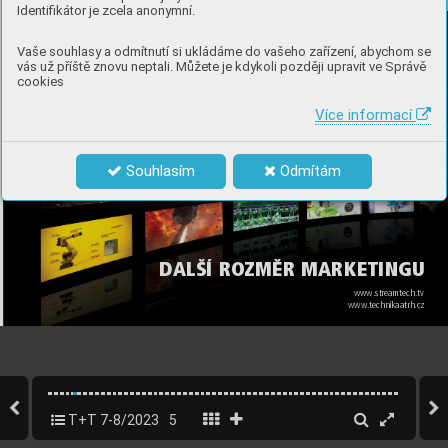
inzerce
Identifikátor je zcela anonymní.
Vaše souhlasy a odmítnutí si ukládáme do vašeho zařízení, abychom se
vás už příště znovu neptali. Můžete je kdykoli později upravit ve Správě
cookies
Více informací
Souhlasím
Odmítám
DALŠÍ ROZMĚR 
MARKETINGU
www.streamtech.tv
www.technikaatrh.cz
T+T 7-8/2023
5