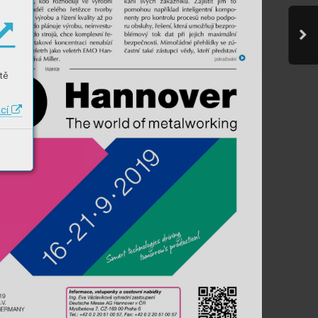
tě
ací