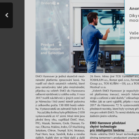
Anon
Díky 
moci 
Vaše 
znovu