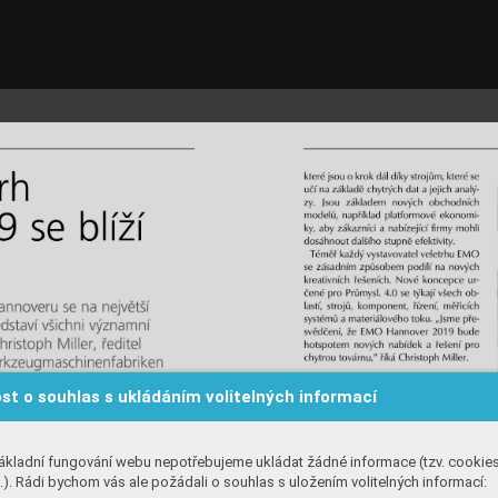
st o souhlas s ukládáním volitelných informací
ákladní fungování webu nepotřebujeme ukládat žádné informace (tzv. cookie
). Rádi bychom vás ale požádali o souhlas s uložením volitelných informací: