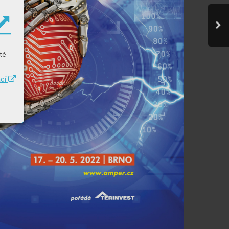
tě
ací