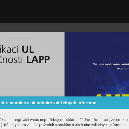
st o souhlas s ukládáním volitelných informací
ákladní fungování webu nepotřebujeme ukládat žádné informace (tzv. cookie
). Rádi bychom vás ale požádali o souhlas s uložením volitelných informací: