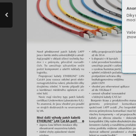
Anon
Díky 
moci 
Vaše 
znovu