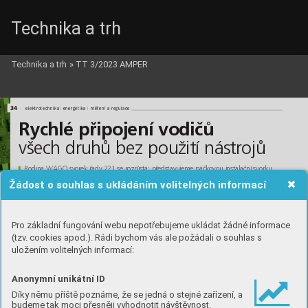
Technika a trh
Technika a trh
»
TT 3/2023 AMPER
Wago_c.qxd  11.3.2023  18:08  Page 34
34
l
l
l
l
elektrotechnika 
energetika 
měření a regulace
Rychlé připojení vodičů
všech druhů bez použití nástrojů
Rodina WAGO svorek řady 221 se rozrůstá: představujeme páčkovou instalační svorku 
Inline pro univerzální připojování vodičů v jednom směru.
Žádost o souhlas s ukládáním volitelných informací
Pro základní fungování webu nepotřebujeme ukládat žádné informace
(tzv. cookies apod.). Rádi bychom vás ale požádali o souhlas s
uložením volitelných informací:
Anonymní unikátní ID
Díky němu příště poznáme, že se jedná o stejné zařízení, a
budeme tak moci přesněji vyhodnotit návštěvnost.