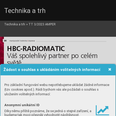
Technika a trh
Technika a trh
»
TT 3/2023 AMPER
HBC_c_i.qxd  10.3.2023  15:40  Page 30
30
l
l
manipulační technika 
doprava
HBC-RADIOMATIC
Váš spolehlivý partner po celém
světě
Žádost o souhlas s ukládáním volitelných informací
Od stavebního jeřábu přes vrtačku až po dopravní vozidlo, od nakládacího jeřábu přes
vidlicový zdvižný vozík až po drtič kamene. Již desetiletí je HBC-radiomatic vedoucím
specialistou pro vývoj a výrobu individuálních rádiových ovládání, přizpůsobených na
míru. Rozsáhlý výběr základních modelů, ovládacích prvků a funkcí HBC nám otvírá 
neomezené možnosti. Máme rádiové ovládání, perfektně odpovídající vašim 
Pro základní fungování webu nepotřebujeme ukládat žádné informace
požadavkům. U firmy HBC-radiomatic je individualita standardem. 
(tzv. cookies apod.). Rádi bychom vás ale požádali o souhlas s
uložením volitelných informací:
Anonymní unikátní ID
Díky němu příště poznáme, že se jedná o stejné zařízení, a
budeme tak moci přesněji vyhodnotit návštěvnost.