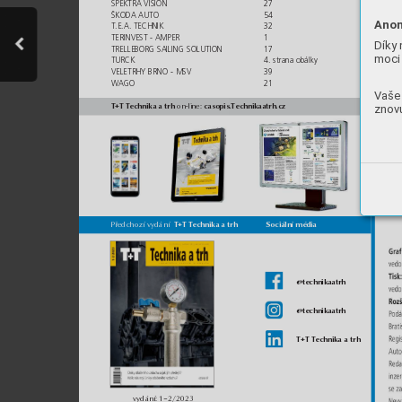
SPEKTRA VISION
27
ŠKODA AUTO
54
Anon
T.E.A. TECHNIK
32
TERINVEST - AMPER
1
Díky 
TRELLEBORG SAILING SOLUTION
17
moci 
TURCK
4. strana obálky
VELETRHY BRNO - MSV
39
WAGO
21
Vaše 
znovu
T+T Technika a trh
casopis.Technikaatrh.cz
on-line: 
T+T Technika a trh             Sociální média
Předchozí vydání  
@technikaatrh    
@technikaatrh
T+T Technika a trh
vydání: 1–2/2023