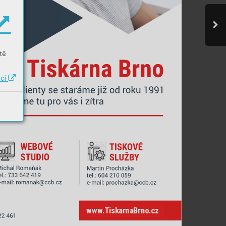
tě
ací
w
ww
.
TiskarnaBrno
.
cz