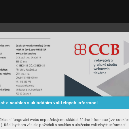
MSV_i.qxd  13.3.2023  13:58  Page 39
st o souhlas s ukládáním volitelných informací
ákladní fungování webu nepotřebujeme ukládat žádné informace (tzv. cookie
). Rádi bychom vás ale požádali o souhlas s uložením volitelných informací: