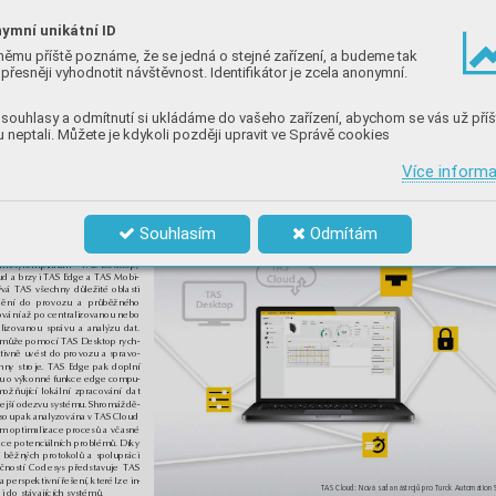
ymní unikátní ID
němu příště poznáme, že se jedná o stejné zařízení, a budeme tak
přesněji vyhodnotit návštěvnost. Identifikátor je zcela anonymní.
souhlasy a odmítnutí si ukládáme do vašeho zařízení, abychom se vás už příš
 neptali. Můžete je kdykoli později upravit ve Správě cookies
Více inform
ftware pro bezproblémovou konfiguraci a monitorování zařízení
Souhlasím
Odmítám
 různé oblasti 
í automatizace
d
m čtyřem pilířům – TAS Desktop,
d a brzy i TAS Edge a TAS Mobi-
ývá TAS všechny důležité oblasti
ění do provozu a průběžného
vání až po centralizovanou nebo
lizovanou správu a analýzu dat.
 může pomocí TAS Desktop rych-
ktivně uvést do provozu a spravo-
hny stroje. TAS Edge pak doplní
mu o výkonné funkce edge compu-
ožňující lokální zpracování dat
lejší odezvu systému. Shromáždě-
jsou pak analyzována v TAS Cloud
m optimalizace procesů a včasné
kace potenciálních problémů. Díky
 běžných protokolů a spolupráci
ečností Codesys představuje TAS
í a perspektivní řešení, které lze in-
TAS Cloud: Nová sada nástrojů pro Turck Automation 
 i do stávajících systémů.