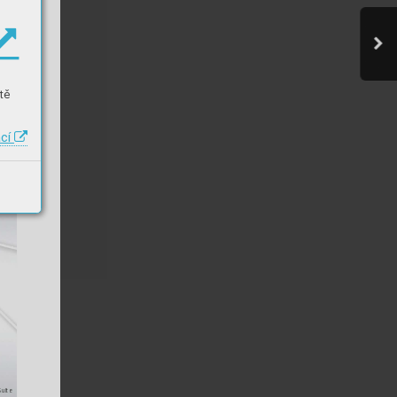
tě
ací
Suite