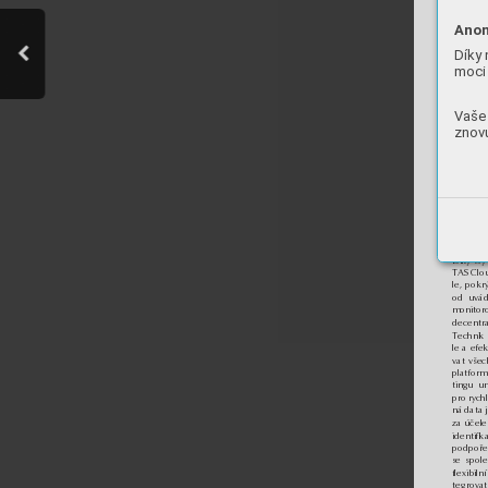
Anon
Díky 
moci 
Vaše 
znovu
TAS – So
TAS pro
modern
Díky svý
TAS Clou
le, pokr
od uvád
monitoro
decentra
Technik
le a efe
vat všec
platfor
tingu um
pro rych
ná data 
za účele
identifi
podpoře
se spol
flexibiln
tegrovat