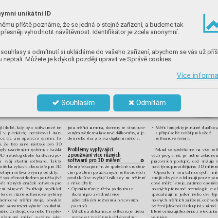
ymní unikátní ID
němu příště poznáme, že se jedná o stejné zařízení, a budeme tak
přesněji vyhodnotit návštěvnost. Identifikátor je zcela anonymní.
souhlasy a odmítnutí si ukládáme do vašeho zařízení, abychom se vás už příš
 neptali. Můžete je kdykoli později upravit ve Správě cookies
Více inform
Souhlasím
Odmítám
jší době
, kdy bylo
 softwarov
é in-
•
Měřicí projekty je nutné duplikov
jsou měřicí ramena, skenery se strukturo-
ví v
 plenká
ch;
neexistov
al stan-
vaným světlem a laserové dálkoměry, a je-
a přizpůsobit zvlášť pro každé 
počítač ani operační systém. To
den nebo dva pro svá digitální měřidla.
softwarové řešení.
, že tyto rané nástroje pro 3D
Problémy vyplývající 
byly uzavřenými systémy a každá
Pokud se spoléháme na více sof
z používání více různých 
3D metrologického hardwaru po-
vých programů, je nutné zvládnou
softwarů pro 3D měření
la
 s
vůj
 v
la
stn
í 
sof
tw
ar
e. 
Ta
kt
o
pracovních postupů, což snižuje 
d
potřeba vybavit laboratoře pro 3D
Nen
í pře
kvape
ním,
 že s
poleč
ně s 
rosto
u-
nost týmu provádějícího 3D měření
etnými softwarovými produkty.
cím
 počt
em po
užív
aných
 soft
warov
ých
Op
e
rá
to
ři
 s
ou
řa
dn
ic
ov
ý
ch
 m
ě
 společnosti dodnes používají ví-
pr
od
ukt
ů 
se
 zv
yš
uj
í i
 n
ákl
ad
y 
na 
mě
ře
ní
strojů
 obvykle 
obsluhují 
pouze sou
pět různých značek softwaru pro
a riziko chyb:
cové m
ěřicí str
oje, zatím
co operát
ní zároveň. Používají například
•
Operátorům je třeba poskytnout 
nosnýc
h přenosn
é metrolog
ie se o
bo dva různé softwarové systémy
školení pro 
z
vládnutí v
íce 
specia
lizují na
 jeden neb
o dva typ
adnicové měřicí stroje, obvykle
uživat
elských r
ozhraní a pracovních 
nosnýc
h měřicíc
h zařízení
, což ved
uté samotnými výrobci souřadni-
postupů.
tvářen
í
jakýchsi sil (skupin) v rámci
ěřicích strojů, dva nebo tři systé-
•
Údržbu a aktualizace softwaru je třeba 
které omezují flexibilitu a efektivit
vé práce.
přenosné měřicí systémy, jako
spravovat zvlášť pro každý produkt.