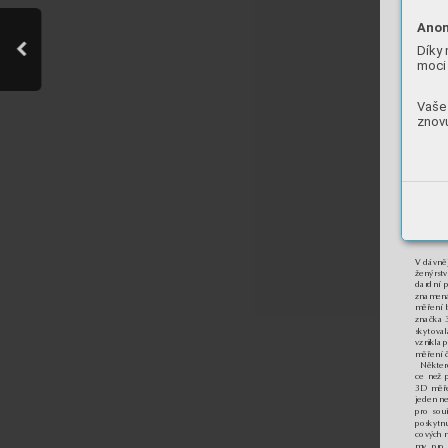
Anon
Díky 
moci 
Vaše 
znovu
V dávn
ě
žený
rst
dardní 
znamená
měření 
značka 
sk
yt
ova
vznikla 
měření č
Některé
ce než 
3D měře
jeden ne
pro souř
poskytn
cových m
my pro 