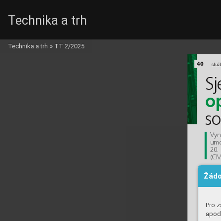
Technika a trh
Poly
w
orks_c.q
Technika a trh
»
TT 2/2025
40
s
l
už
S
j
o
s
V
yn
u
m
2
0.
(
C
Žádo
Pro z
apod.