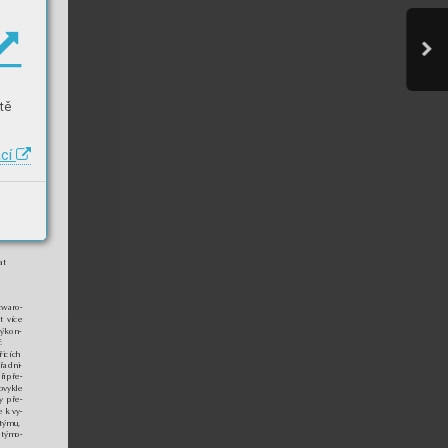
tě
ací
at 
twaro-
t více
výkon-
:
ř
ic
íc
h
ř
adni-
o
ři pře-
bvy
kle
y
 pře-
e
 k vy-
 týmu,
u týmo-