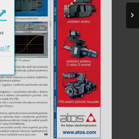
tě
ací