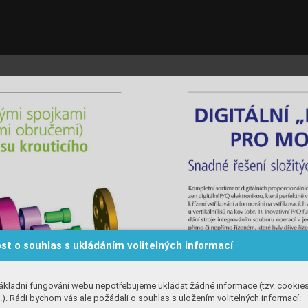
st o souhlas s ukládáním volitelných informací
ákladní fungování webu nepotřebujeme ukládat žádné informace (tzv. cookie
). Rádi bychom vás ale požádali o souhlas s uložením volitelných informací: