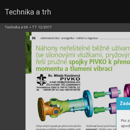
Technika a trh
Technika a trh
»
TT 12/2017
Žádo
Pro z
apod.