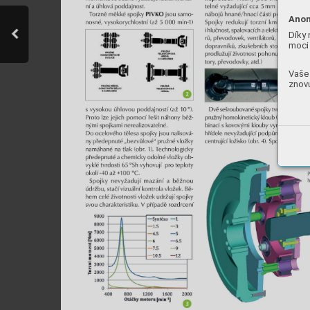
Anon
Díky 
moci 
Vaše 
znovu