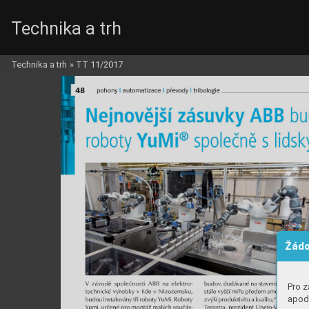
Technika a trh
Technika a trh
»
TT 11/2017
Žádo
Pro z
apod.