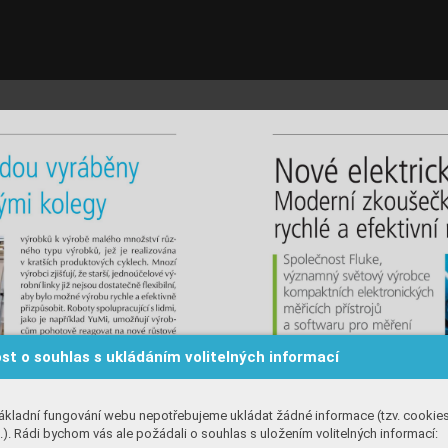
st o souhlas s ukládáním volitelných informací
ákladní fungování webu nepotřebujeme ukládat žádné informace (tzv. cookie
). Rádi bychom vás ale požádali o souhlas s uložením volitelných informací: