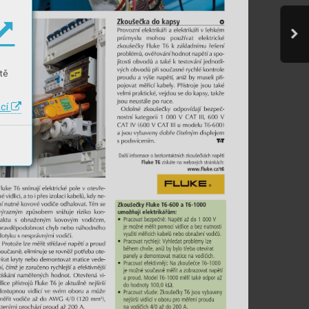
tě
ací