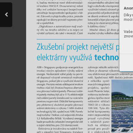
Anon
Díky 
moci 
Vaše 
znovu