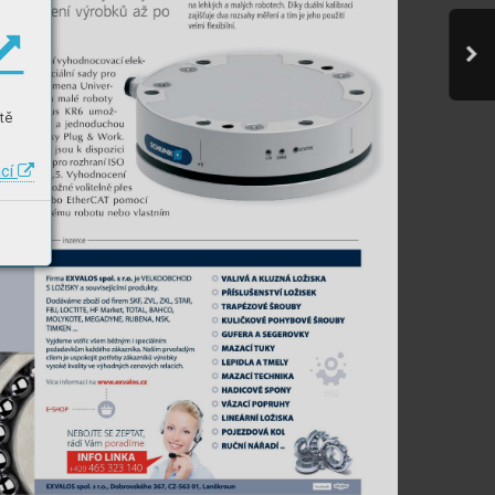
tě
ací