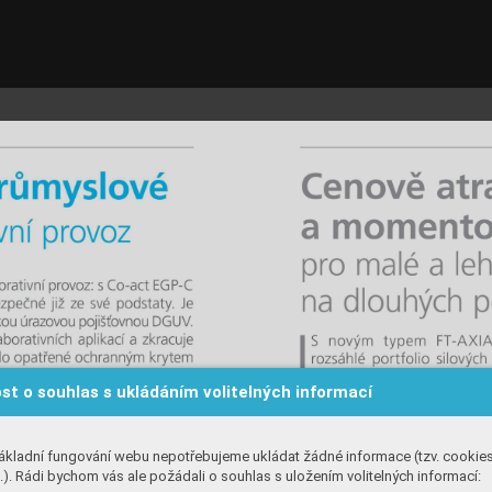
st o souhlas s ukládáním volitelných informací
ákladní fungování webu nepotřebujeme ukládat žádné informace (tzv. cookie
). Rádi bychom vás ale požádali o souhlas s uložením volitelných informací: