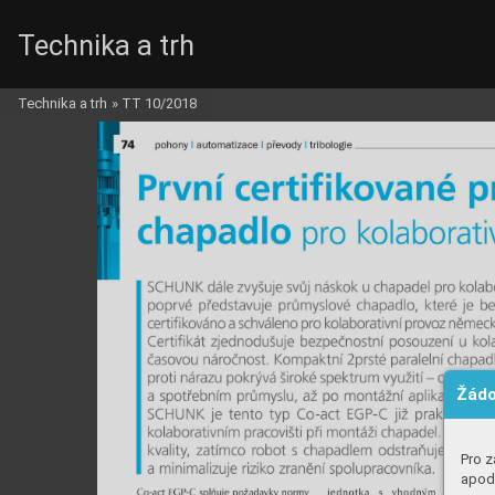
Technika a trh
Technika a trh
»
TT 10/2018
Žádo
Pro z
apod.