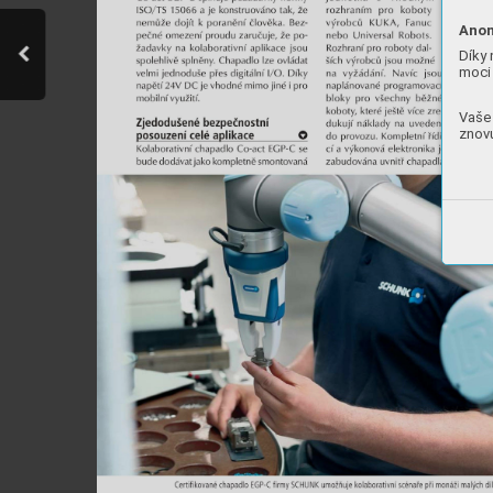
Anon
Díky 
moci 
Vaše 
znovu