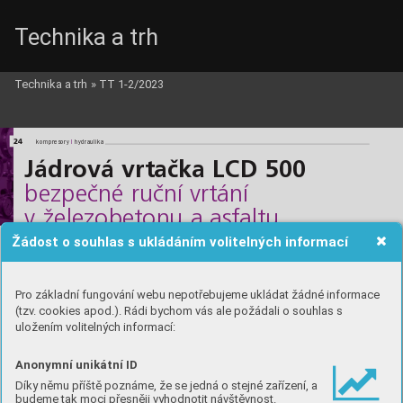
Technika a trh
Technika a trh
»
TT 1-2/2023
Atlas_c.qxd  27.2.2023  20:43  Page 24
24
l
l
kompresory 
hydraulika
Jádrová vrtačka LCD 500
bezpečné ruční vrtání 
v železobetonu a asfaltu 
s průměrem až 200 mm
Žádost o souhlas s ukládáním volitelných informací
Pro základní fungování webu nepotřebujeme ukládat žádné informace
(tzv. cookies apod.). Rádi bychom vás ale požádali o souhlas s
uložením volitelných informací:
Anonymní unikátní ID
Díky němu příště poznáme, že se jedná o stejné zařízení, a
budeme tak moci přesněji vyhodnotit návštěvnost.