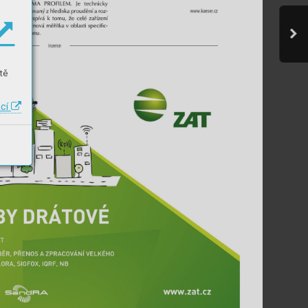
tě
ací