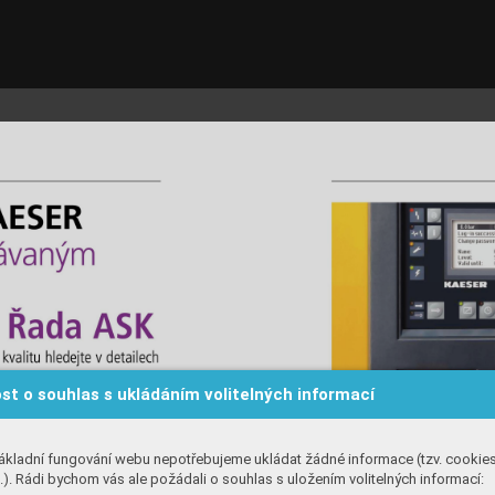
st o souhlas s ukládáním volitelných informací
ákladní fungování webu nepotřebujeme ukládat žádné informace (tzv. cookie
). Rádi bychom vás ale požádali o souhlas s uložením volitelných informací: