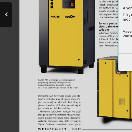
Anon
Díky 
moci 
Vaše 
znovu