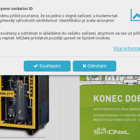
ymní unikátní ID
němu příště poznáme, že se jedná o stejné zařízení, a budeme tak
přesněji vyhodnotit návštěvnost. Identifikátor je zcela anonymní.
souhlasy a odmítnutí si ukládáme do vašeho zařízení, abychom se vás už příš
 neptali. Můžete je kdykoli později upravit ve Správě cookies
Více inform
Souhlasím
Odmítám