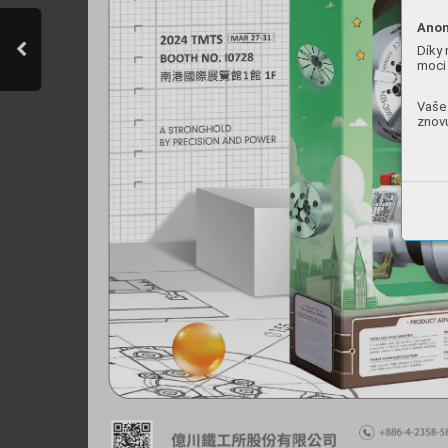
Anon
Díky 
moci 
Vaše 
znovu