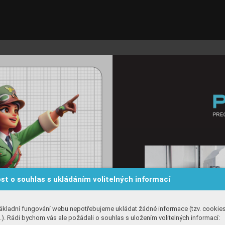
st o souhlas s ukládáním volitelných informací
ákladní fungování webu nepotřebujeme ukládat žádné informace (tzv. cookie
). Rádi bychom vás ale požádali o souhlas s uložením volitelných informací: