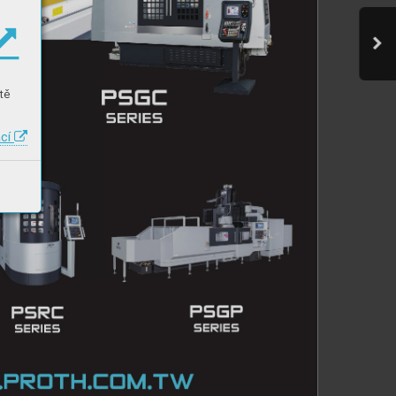
tě
ací