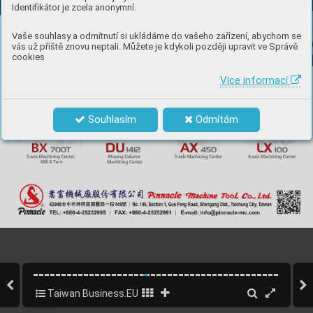
Identifikátor je zcela anonymní.
Vaše souhlasy a odmítnutí si ukládáme do vašeho zařízení, abychom se
vás už příště znovu neptali. Můžete je kdykoli později upravit ve Správě
cookies
Více informací
Souhlasím
Odmítám
w
w
w
.
t
a
i
w
anb
u
s
i
n
e
s
s
.e
u
Taiwan Business.EU 2024
19