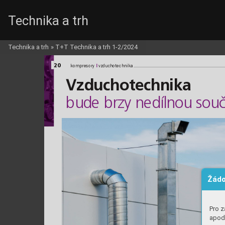
Technika a trh
Vakkos_c_i_03.qxd  27.2.2024  18:46  Page 20
Technika a trh
»
T+T Technika a trh 1-2/2024
20
l
l
kompresory 
vzduchotechnika
Vzduchotechnika
bude brzy nedílnou 
sou
Žádo
Pro z
apod.