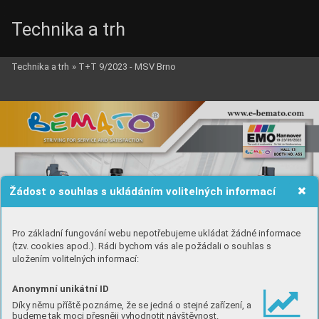
Technika a trh
Technika a trh
»
T+T 9/2023 - MSV Brno
Bening_i.qxd  1.10.2023  18:59  Page 63
Žádost o souhlas s ukládáním volitelných informací
Pro základní fungování webu nepotřebujeme ukládat žádné informace
(tzv. cookies apod.). Rádi bychom vás ale požádali o souhlas s
uložením volitelných informací:
Anonymní unikátní ID
Díky němu příště poznáme, že se jedná o stejné zařízení, a
budeme tak moci přesněji vyhodnotit návštěvnost.