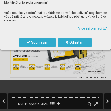
Identifikátor je zcela anonymní.
Vaše souhlasy a odmítnutí si ukládáme do vašeho zařízení, abychom se
vás už příště znovu neptali. Můžete je kdykoli později upravit ve Správě
cookies
Více informací
inzerce
Souhlasím
Odmítám
Hala 
V
, stánek 2.14
www.technikaatrh.cz
3/2019 speciál AMPER
41